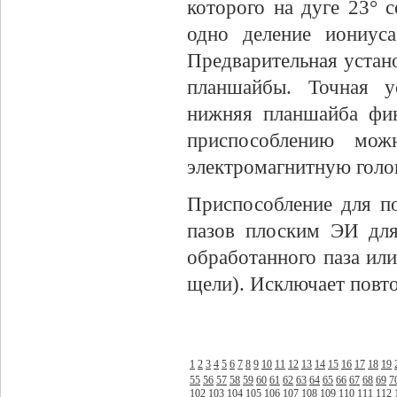
которого на дуге 23° 
одно деление иониуса
Предварительная устан
планшайбы. Точная у
нижняя планшайба фи
приспособлению можн
электромагнитную голов
Приспособление для п
пазов плоским ЭИ для
обработанного паза ил
щели). Исключает повт
1
2
3
4
5
6
7
8
9
10
11
12
13
14
15
16
17
18
19
55
56
57
58
59
60
61
62
63
64
65
66
67
68
69
7
102
103
104
105
106
107
108
109
110
111
112