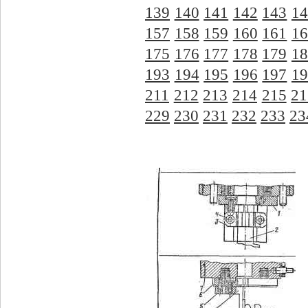
139
140
141
142
143
14
157
158
159
160
161
16
175
176
177
178
179
18
193
194
195
196
197
19
211
212
213
214
215
21
229
230
231
232
233
23