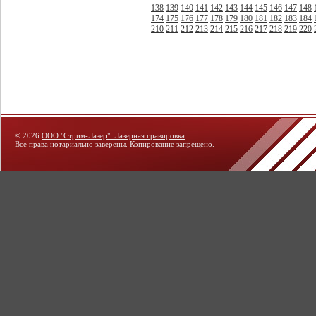
138
139
140
141
142
143
144
145
146
147
148
174
175
176
177
178
179
180
181
182
183
184
210
211
212
213
214
215
216
217
218
219
220
© 2026
ООО "Стрим-Лазер": Лазерная гравировка
.
Все права нотариально заверены. Копирование запрещено.