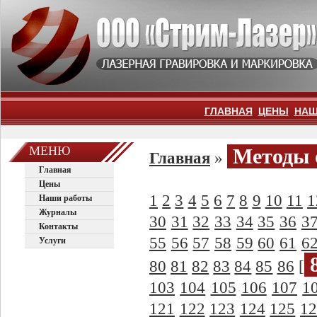
ГЛАВНАЯ
ЦЕНЫ
НАШ
МЕНЮ
Методы 
Главная
»
Главная
Цены
1
2
3
4
5
6
7
8
9
10
11
1
Наши работы
Журналы
30
31
32
33
34
35
36
3
Контакты
55
56
57
58
59
60
61
6
Услуги
80
81
82
83
84
85
86
[
103
104
105
106
107
1
121
122
123
124
125
12