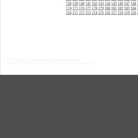
138
139
140
141
142
143
144
145
146
147
148
174
175
176
177
178
179
180
181
182
183
184
210
211
212
213
214
215
216
217
218
219
220
© 2026
ООО "Стрим-Лазер": Лазерная гравировка
.
Все права нотариально заверены. Копирование запрещено.