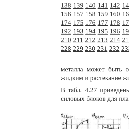
138
139
140
141
142
14
156
157
158
159
160
16
174
175
176
177
178
17
192
193
194
195
196
19
210
211
212
213
214
21
228
229
230
231
232
23
металла может быть о
жидким и растекание жи
В табл. 4.27 приведен
силовых блоков для пла