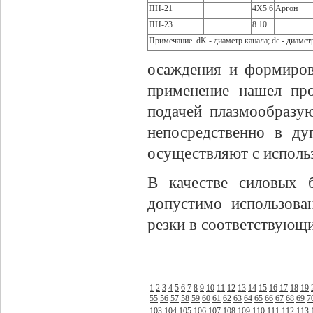
ПН-21
4X5 6
Аргон
ПН-23
8 10
Примечание. dK - диаметр канала; dc - диамет
осаждения и формиро
применение нашел про
подачей плазмообразу
непосредственно в ду
осуществляют с исполь
В качестве силовых 
допустимо использов
резки в соответствующ
1
2
3
4
5
6
7
8
9
10
11
12
13
14
15
16
17
18
19
55
56
57
58
59
60
61
62
63
64
65
66
67
68
69
7
103
104
105
106
107
108
109
110
111
112
113