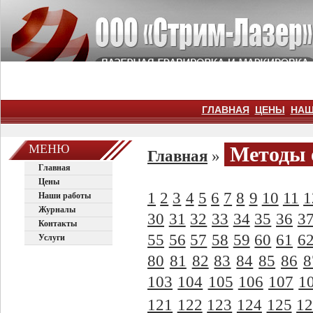
ГЛАВНАЯ
ЦЕНЫ
НАШ
МЕНЮ
Методы 
Главная
»
Главная
Цены
1
2
3
4
5
6
7
8
9
10
11
1
Наши работы
Журналы
30
31
32
33
34
35
36
3
Контакты
55
56
57
58
59
60
61
6
Услуги
80
81
82
83
84
85
86
8
103
104
105
106
107
1
121
122
123
124
125
1