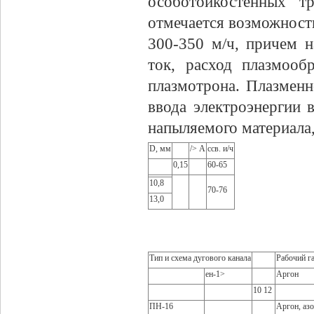
особотоикостенных т
отмечается возможность
300-350 м/ч, причем 
ток, расход плазмооб
плазмотрона. Плазменн
ввода электроэнергии 
напыляемого материала,
D, мм
/> А
ссв. и/ч
0,15
60-65
10,8
70-76
13,0
Тип и схема дугового канала
Рабочий г
ен-1>
Аргон
10 12
ПН-16
Аргон, азо