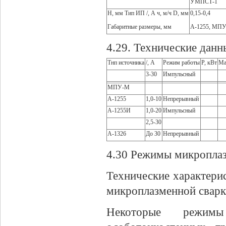
УМПСТ-1
Н, мм Тип ИП /, А ч, м/ч D, мм
0,15-0,4
Габаритные размеры, мм
А-1255, МПУ-
4.29. Технические данн
Тнп источника
/, А
Режим работы
Р, кВт
Ма
3-30
Импульсный
МПУ-М
А-1255
1,0-10
Непрерывный
А-1255И
1,0-20
Импульсный
2,5-30
А-1326
До 30
Непрерывный
4.30 Режимы микроплаз
Технические характери
микроплазменной сварки
Некоторые режимы