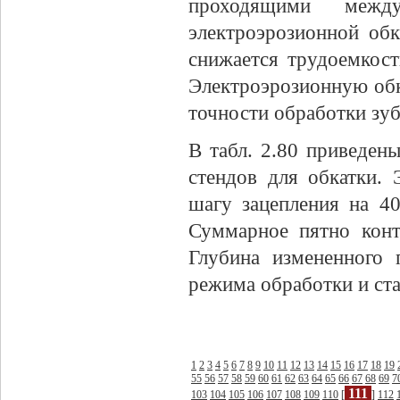
проходящими межд
электроэрозионной обк
снижается трудоемкост
Электроэрозионную обк
точности обработки зу
В табл. 2.80 приведен
стендов для обкатки. 
шагу зацепления на 4
Суммарное пятно конт
Глубина измененного 
режима обработки и ста
1
2
3
4
5
6
7
8
9
10
11
12
13
14
15
16
17
18
19
55
56
57
58
59
60
61
62
63
64
65
66
67
68
69
7
111
103
104
105
106
107
108
109
110
[
]
112