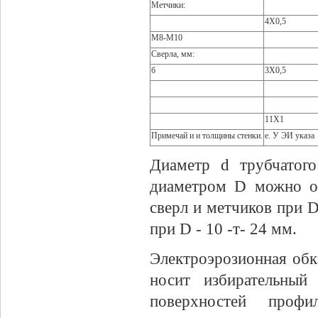
Метчики:
4X0,5
М8-М10
Сверла, мм:
б
3X0,5
11X1
Примечай и и толщины стенки.
е. У ЭИ указа
Диаметр d трубчатог
диаметром D можно оп
сверл и метчиков при D 
при D - 10 -т- 24 мм.
Электроэрозионная обк
носит избирательный
поверхностей профи