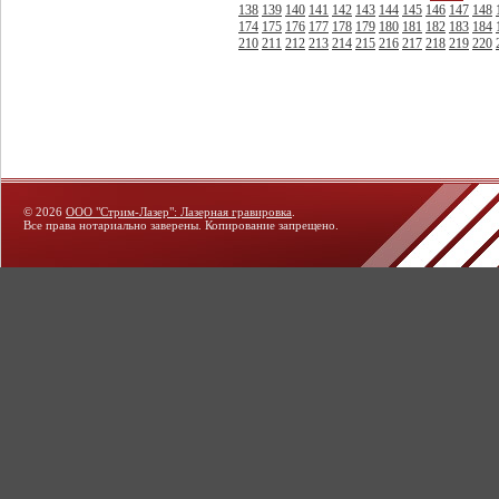
138
139
140
141
142
143
144
145
146
147
148
174
175
176
177
178
179
180
181
182
183
184
210
211
212
213
214
215
216
217
218
219
220
© 2026
ООО "Стрим-Лазер": Лазерная гравировка
.
Все права нотариально заверены. Копирование запрещено.