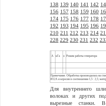
138
139
140
141
142
14
156
157
158
159
160
16
174
175
176
177
178
17
192
193
194
195
196
19
210
211
212
213
214
21
228
229
230
231
232
23
А
кГа
о
Режим работы генератора
Примечание. Обработка производилась на ста
И12А и керосин в соотношении 1,5 : 2,5; мате
Для внутреннего шли
волоках и других по
вырезные станки. В