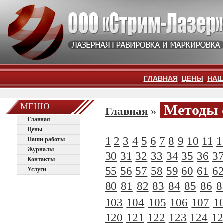
ГЛАВНАЯ
ЦЕНЫ
НАШ
МЕНЮ
Методы 
Главная
»
Главная
Цены
1
2
3
4
5
6
7
8
9
10
11
1
Наши работы
Журналы
30
31
32
33
34
35
36
3
Контакты
55
56
57
58
59
60
61
6
Услуги
80
81
82
83
84
85
86
8
103
104
105
106
107
1
120
121
122
123
124
12