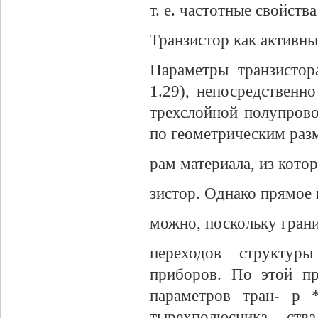
т. е. частотные свойств
Транзистор как активн
Параметры транзистор
1.29), непосредственн
трехслойной полупрово
по геометрическим разм
рам материала, из которо
зистор. Однако прямое и
можно, поскольку грани
переходов структур
приборов. По этой пр
параметров тран- p 
тырехполюсника ства