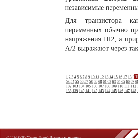
независимые переменные
Для транзистора ка
переменных обычно пр
напряжения Ш2, а прир
А/2 выражают через так
1
1
2
3
4
5
6
7
8
9
10
11
12
13
14
15
16
17
18
[
53
54
55
56
57
58
59
60
61
62
63
64
65
66
67
6
102
103
104
105
106
107
108
109
110
111
112
138
139
140
141
142
143
144
145
146
147
148
© 2026
ООО "Стрим-Лазер": Лазерная гравировка
.