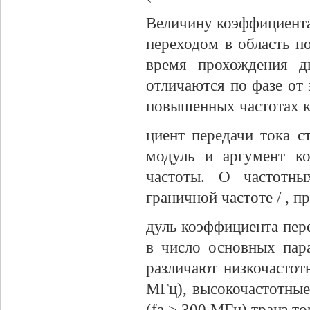
Величину коэффициента 
переходом в область п
время прохождения д
отличаются по фазе от
повышенных частотах 
циент передачи тока ст
модуль и аргумент ко
частоты. О частотны
граничной частоте / , п
дуль коэффициента пере
в число основных пара
различают низкочастот
МГц), высокочастотные
(fa > 300 МГц) транз то