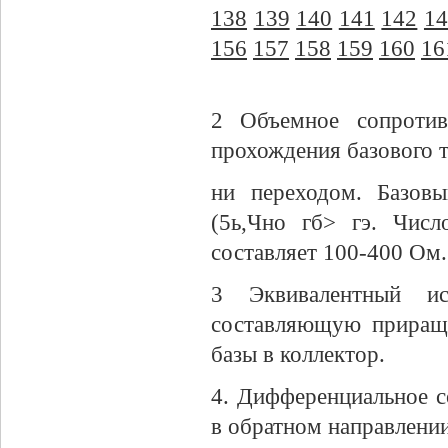
138
139
140
141
142
14
156
157
158
159
160
16
2 Объемное сопротив
прохождения базового т
ни переходом. Базов
(5ь,Чно гб> гэ. Числ
составляет 100-400 Ом.
3 Эквивалентный ис
составляющую прираще
базы в коллектор.
4. Дифференциальное с
в обратном направлени