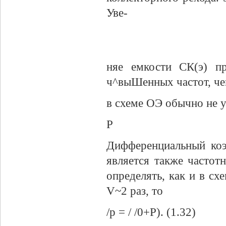
Уве-
няе емкости СК(э) п
ч^выШенных частот, чем
в схеме ОЭ обычно не 
Р
Дифференциальный коэ
является также частот
определять, как и в с
V~2 раз, то
/р = / /0+Р). (1.32)