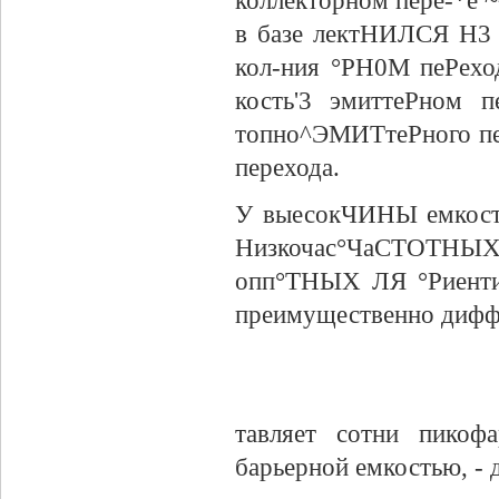
коллекторном пере-*е ~
в базе лектНИЛСЯ Н3 
кол-ния °РН0М пеРехо
кость'3 эмиттеРном п
топно^ЭМИТтеРного пе
перехода.
У выесокЧИНЫ емкостей
Низкочас°ЧаСТОТНЫХ т
опп°ТНЫХ ЛЯ °Риентир
преимущественно диффу
тавляет сотни пикоф
барьерной емкостью, - 