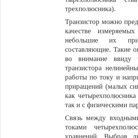
трехполюсника).
Транзистор можно пред
качестве измеряемых
небольшие их при
составляющие. Такие о
во внимание ввиду т
транзистора нелинейн
работы по току и нап
приращений (малых сиг
как четырехполюсника
так и с физическими па
Связь между входными
токами четырехполю
уравнений. Выбрав д