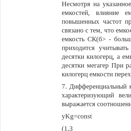
Несмотря на указанное
емкостей, влияние е
повышенных частот пр
связано с тем, что емк
емкость СК(б> - боль
приходится учитывать
десятки килогерц, а е
десятки мегагер При р
килогерц емкости пере
7. Дифференциальный к
характеризующий вел
выражается соотношен
yKg=const
(1.3