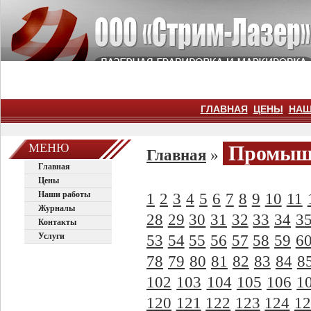
ГЛАВНАЯ
ЦЕНЫ
НАШ
МЕНЮ
Промышл
Главная
»
Главная
Цены
Наши работы
1
2
3
4
5
6
7
8
9
10
11
Журналы
28
29
30
31
32
33
34
3
Контакты
Услуги
53
54
55
56
57
58
59
6
78
79
80
81
82
83
84
8
102
103
104
105
106
1
120
121
122
123
124
12