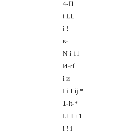
4-Ц
i LL
i !
в-
N i 11
И-rf
i и
I i I ij *
1-it-*
I.I I i 1
i ! i