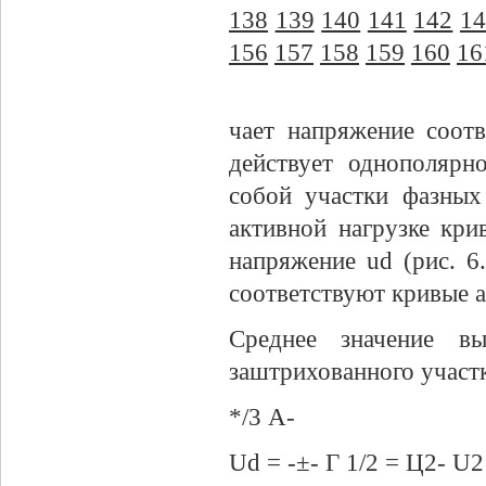
138
139
140
141
142
14
156
157
158
159
160
16
чает напряжение соотв
действует однополярн
собой участки фазных
активной нагрузке кри
напряжение ud (рис. 6
соответствуют кривые ан
Среднее значение в
заштрихованного участка
*/3 А-
Ud = -±- Г 1/2 = Ц2- U2