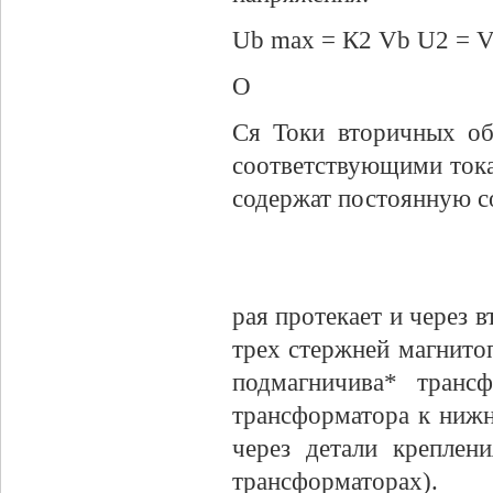
Ub max = К2 Vb U2 = V
О
Ся Токи вторичных об
соответствующими токам
содержат постоянную с
рая протекает и через 
трех стержней магнитоп
подмагничива* транс
трансформатора к нижне
через детали креплен
трансформаторах).