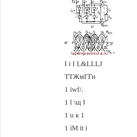
I i I L&LLLJ
ТТЖмГГи
1 iwf/.
1 l \щ I
1 u к 1
1 iM it i