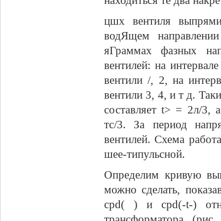
находиться те два накре
цшх вентиля выпрями
водЯщем направлении
яГраммах фазных нап
вентилей: на интервале
вентили /, 2, на интер
вентили 3, 4, и т д. Т
составляет t> = 2л/3,
тс/3. За период нап
вентилей. Схема работа
шее-типульсной.
Определим кривую вып
можно сделать, показа
cpd( ) и cpd(-t-) о
трансформатора (рис.