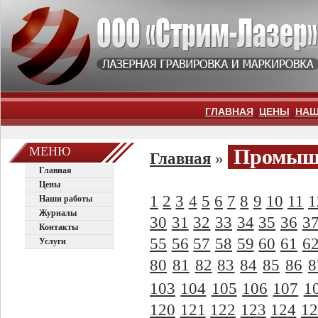
ГЛАВНАЯ
ЦЕНЫ
НАШ
МЕНЮ
Промышл
Главная
»
Главная
Цены
1
2
3
4
5
6
7
8
9
10
11
1
Наши работы
Журналы
30
31
32
33
34
35
36
3
Контакты
55
56
57
58
59
60
61
6
Услуги
80
81
82
83
84
85
86
8
103
104
105
106
107
1
120
121
122
123
124
12