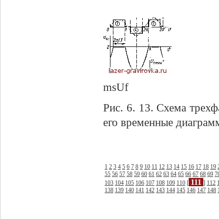
msUf
Рис. 6. 13. Схема трех
его временные диаграмм
1
2
3
4
5
6
7
8
9
10
11
12
13
14
15
16
17
18
19
55
56
57
58
59
60
61
62
63
64
65
66
67
68
69
7
111
103
104
105
106
107
108
109
110
[
]
112
138
139
140
141
142
143
144
145
146
147
148